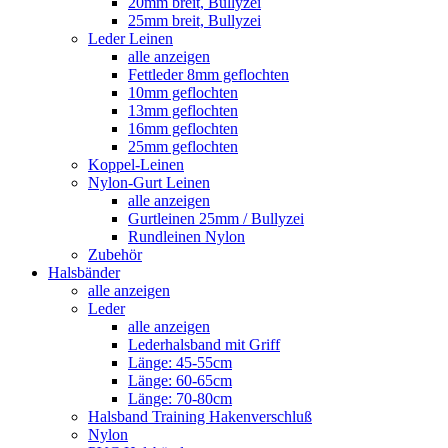
20mm breit, Bullyzei
25mm breit, Bullyzei
Leder Leinen
alle anzeigen
Fettleder 8mm geflochten
10mm geflochten
13mm geflochten
16mm geflochten
25mm geflochten
Koppel-Leinen
Nylon-Gurt Leinen
alle anzeigen
Gurtleinen 25mm / Bullyzei
Rundleinen Nylon
Zubehör
Halsbänder
alle anzeigen
Leder
alle anzeigen
Lederhalsband mit Griff
Länge: 45-55cm
Länge: 60-65cm
Länge: 70-80cm
Halsband Training Hakenverschluß
Nylon