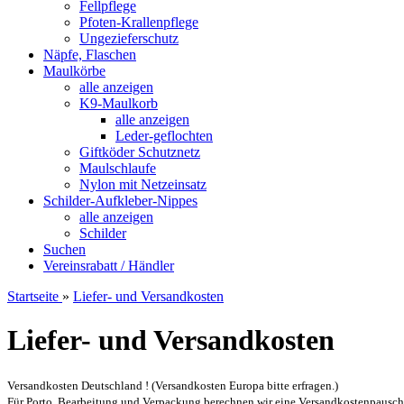
Fellpflege
Pfoten-Krallenpflege
Ungezieferschutz
Näpfe, Flaschen
Maulkörbe
alle anzeigen
K9-Maulkorb
alle anzeigen
Leder-geflochten
Giftköder Schutznetz
Maulschlaufe
Nylon mit Netzeinsatz
Schilder-Aufkleber-Nippes
alle anzeigen
Schilder
Suchen
Vereinsrabatt / Händler
Startseite
»
Liefer- und Versandkosten
Liefer- und Versandkosten
Versandkosten Deutschland ! (Versandkosten Europa bitte erfragen.)
Für Porto, Bearbeitung und Verpackung berechnen wir eine Versandkostenpausch