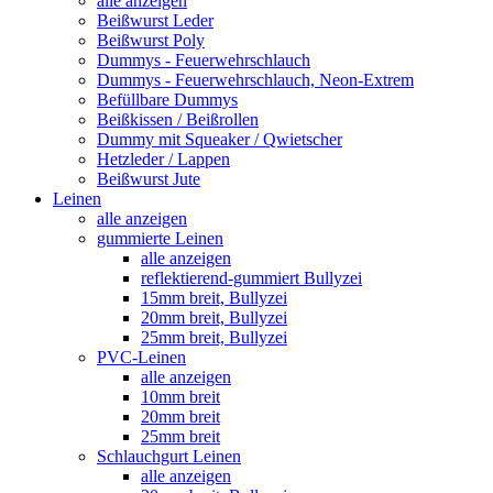
alle anzeigen
Beißwurst Leder
Beißwurst Poly
Dummys - Feuerwehrschlauch
Dummys - Feuerwehrschlauch, Neon-Extrem
Befüllbare Dummys
Beißkissen / Beißrollen
Dummy mit Squeaker / Qwietscher
Hetzleder / Lappen
Beißwurst Jute
Leinen
alle anzeigen
gummierte Leinen
alle anzeigen
reflektierend-gummiert Bullyzei
15mm breit, Bullyzei
20mm breit, Bullyzei
25mm breit, Bullyzei
PVC-Leinen
alle anzeigen
10mm breit
20mm breit
25mm breit
Schlauchgurt Leinen
alle anzeigen