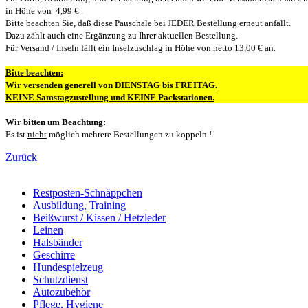
in Höhe von 4,99 € .
Bitte beachten Sie, daß diese Pauschale bei JEDER Bestellung erneut anfällt.
Dazu zählt auch eine Ergänzung zu Ihrer aktuellen Bestellung.
Für Versand / Inseln fällt ein Inselzuschlag in Höhe von netto 13,00 € an.
Bitte beachten:
Wir versenden generell von DIENSTAG bis FREITAG.
KEINE Samstagzustellung und KEINE Packstationen.
Wir bitten um Beachtung:
Es ist
nicht
möglich mehrere Bestellungen zu koppeln !
Zurück
Restposten-Schnäppchen
Ausbildung, Training
Beißwurst / Kissen / Hetzleder
Leinen
Halsbänder
Geschirre
Hundespielzeug
Schutzdienst
Autozubehör
Pflege, Hygiene