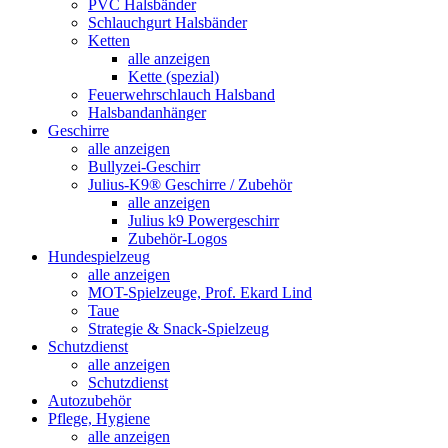
PVC Halsbänder
Schlauchgurt Halsbänder
Ketten
alle anzeigen
Kette (spezial)
Feuerwehrschlauch Halsband
Halsbandanhänger
Geschirre
alle anzeigen
Bullyzei-Geschirr
Julius-K9® Geschirre / Zubehör
alle anzeigen
Julius k9 Powergeschirr
Zubehör-Logos
Hundespielzeug
alle anzeigen
MOT-Spielzeuge, Prof. Ekard Lind
Taue
Strategie & Snack-Spielzeug
Schutzdienst
alle anzeigen
Schutzdienst
Autozubehör
Pflege, Hygiene
alle anzeigen