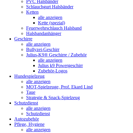
PVC Halsbänder
Schlauchgurt Halsbänder
Ketten
alle anzeigen
Kette (spezial)
Feuerwehrschlauch Halsband
Halsbandanhänger
Geschirre
alle anzeigen
Bullyzei-Geschirr
Julius-K9® Geschirre / Zubehör
alle anzeigen
Julius k9 Powergeschirr
Zubehör-Logos
Hundespielzeug
alle anzeigen
MOT-Spielzeuge, Prof. Ekard Lind
Taue
Strategie & Snack-Spielzeug
Schutzdienst
alle anzeigen
Schutzdienst
Autozubehör
Pflege, Hygiene
alle anzeigen