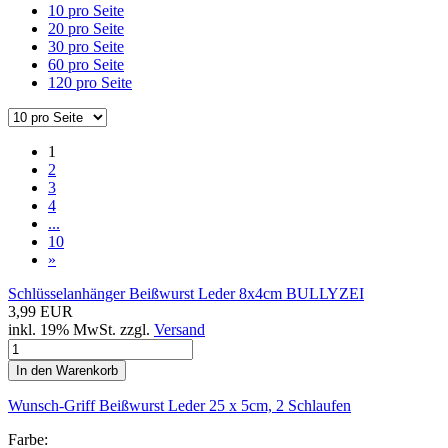
10 pro Seite
20 pro Seite
30 pro Seite
60 pro Seite
120 pro Seite
1
2
3
4
...
10
»
Schlüsselanhänger Beißwurst Leder 8x4cm BULLYZEI
3,99 EUR
inkl. 19% MwSt. zzgl.
Versand
In den Warenkorb
Wunsch-Griff Beißwurst Leder 25 x 5cm, 2 Schlaufen
Farbe: