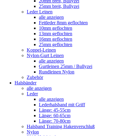
20mm breit, Bullyzei
25mm breit, Bullyzei
Leder Leinen
alle anzeigen
Fettleder 8mm geflochten
10mm geflochten
13mm geflochten
16mm geflochten
25mm geflochten
Koppel-Leinen
Nylon-Gurt Leinen
alle anzeigen
Gurtleinen 25mm / Bullyzei
Rundleinen Nylon
Zubehör
Halsbänder
alle anzeigen
Leder
alle anzeigen
Lederhalsband mit Griff
Länge: 45-55cm
Länge: 60-65cm
Länge: 70-80cm
Halsband Training Hakenverschluß
Nylon