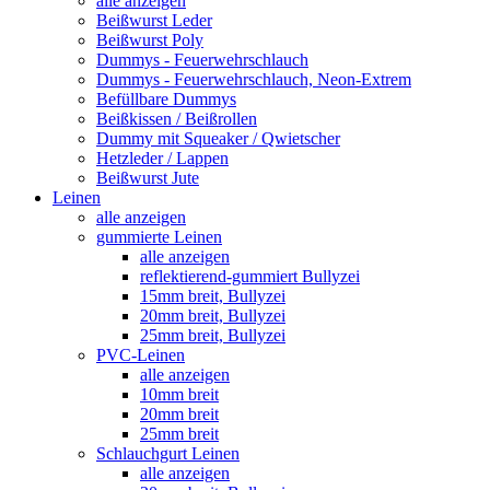
alle anzeigen
Beißwurst Leder
Beißwurst Poly
Dummys - Feuerwehrschlauch
Dummys - Feuerwehrschlauch, Neon-Extrem
Befüllbare Dummys
Beißkissen / Beißrollen
Dummy mit Squeaker / Qwietscher
Hetzleder / Lappen
Beißwurst Jute
Leinen
alle anzeigen
gummierte Leinen
alle anzeigen
reflektierend-gummiert Bullyzei
15mm breit, Bullyzei
20mm breit, Bullyzei
25mm breit, Bullyzei
PVC-Leinen
alle anzeigen
10mm breit
20mm breit
25mm breit
Schlauchgurt Leinen
alle anzeigen