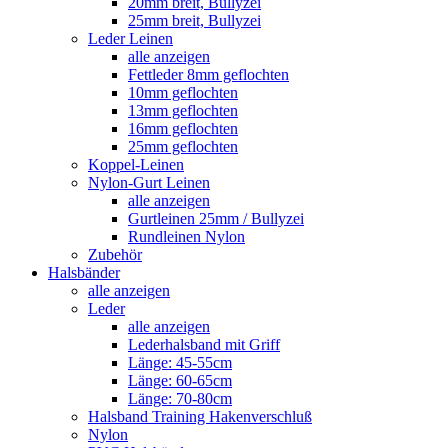
20mm breit, Bullyzei
25mm breit, Bullyzei
Leder Leinen
alle anzeigen
Fettleder 8mm geflochten
10mm geflochten
13mm geflochten
16mm geflochten
25mm geflochten
Koppel-Leinen
Nylon-Gurt Leinen
alle anzeigen
Gurtleinen 25mm / Bullyzei
Rundleinen Nylon
Zubehör
Halsbänder
alle anzeigen
Leder
alle anzeigen
Lederhalsband mit Griff
Länge: 45-55cm
Länge: 60-65cm
Länge: 70-80cm
Halsband Training Hakenverschluß
Nylon