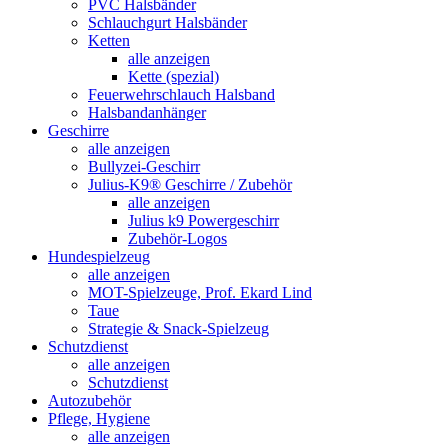
PVC Halsbänder
Schlauchgurt Halsbänder
Ketten
alle anzeigen
Kette (spezial)
Feuerwehrschlauch Halsband
Halsbandanhänger
Geschirre
alle anzeigen
Bullyzei-Geschirr
Julius-K9® Geschirre / Zubehör
alle anzeigen
Julius k9 Powergeschirr
Zubehör-Logos
Hundespielzeug
alle anzeigen
MOT-Spielzeuge, Prof. Ekard Lind
Taue
Strategie & Snack-Spielzeug
Schutzdienst
alle anzeigen
Schutzdienst
Autozubehör
Pflege, Hygiene
alle anzeigen