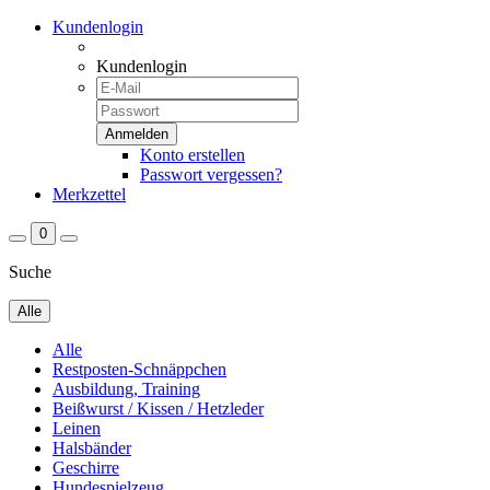
Kundenlogin
Kundenlogin
Konto erstellen
Passwort vergessen?
Merkzettel
0
Suche
Alle
Alle
Restposten-Schnäppchen
Ausbildung, Training
Beißwurst / Kissen / Hetzleder
Leinen
Halsbänder
Geschirre
Hundespielzeug