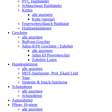
PVC Halsbänder
Schlauchgurt Halsbänder
Ketten
alle anzeigen
Kette (spezial)
Feuerwehrschlauch Halsband
Halsbandanhänger
Geschirre
alle anzeigen
Bullyzei-Geschirr
Julius-K9® Geschirre / Zubehör
alle anzeigen
Julius k9 Powergeschirr
Zubehör-Logos
Hundespielzeug
alle anzeigen
MOT-Spielzeuge, Prof. Ekard Lind
Taue
Strategie & Snack-Spielzeug
Schutzdienst
alle anzeigen
Schutzdienst
Autozubehör
Pflege, Hygiene
alle anzeigen