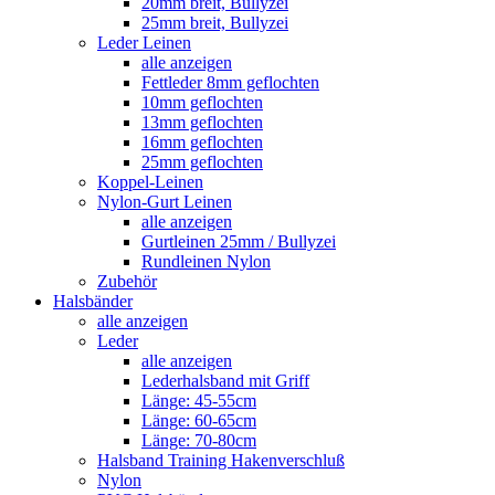
20mm breit, Bullyzei
25mm breit, Bullyzei
Leder Leinen
alle anzeigen
Fettleder 8mm geflochten
10mm geflochten
13mm geflochten
16mm geflochten
25mm geflochten
Koppel-Leinen
Nylon-Gurt Leinen
alle anzeigen
Gurtleinen 25mm / Bullyzei
Rundleinen Nylon
Zubehör
Halsbänder
alle anzeigen
Leder
alle anzeigen
Lederhalsband mit Griff
Länge: 45-55cm
Länge: 60-65cm
Länge: 70-80cm
Halsband Training Hakenverschluß
Nylon