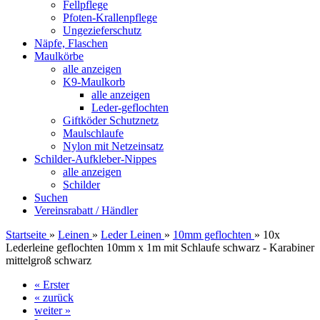
Fellpflege
Pfoten-Krallenpflege
Ungezieferschutz
Näpfe, Flaschen
Maulkörbe
alle anzeigen
K9-Maulkorb
alle anzeigen
Leder-geflochten
Giftköder Schutznetz
Maulschlaufe
Nylon mit Netzeinsatz
Schilder-Aufkleber-Nippes
alle anzeigen
Schilder
Suchen
Vereinsrabatt / Händler
Startseite
»
Leinen
»
Leder Leinen
»
10mm geflochten
»
10x
Lederleine geflochten 10mm x 1m mit Schlaufe schwarz - Karabiner
mittelgroß schwarz
« Erster
« zurück
weiter »